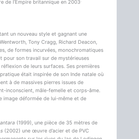
.
dre de l’Empire britannique en 2003
tant un nouveau style et gagnant une
d Wentworth, Tony Cragg, Richard Deacon,
les, de formes incurvées, monochromatiques
rêt pour son travail sur de mystérieuses
a réflexion de leurs surfaces. Ses premières
pratique était inspirée de son Inde natale où
sent à de massives pierres issues de
cient-inconscient, mâle-femelle et corps-âme.
une image déformée de lui-même et de
tantara
(1999), une pièce de
35 mètres
de
s
(2002) une œuvre d’acier et de PVC
 permanente sur les rives du lac de Lodingen