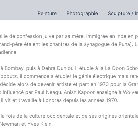
Peinture
Photographie
Sculpture / I
lle de confession juive par sa mère, immigrée en Inde en 
and-père étaient les chantres de la synagogue de Puna). Le
ndienne.
 Bombay, puis à Dehra Dun où il étudie à la La Doon School.
kibboutz. Il commence à étudier le génie électrique mais re
Il décide alors de devenir artiste et part en 1973 pour la G
est influencé par Paul Neagu. Anish Kapoor enseigne à Wolv
Il vit et travaille à Londres depuis les années 1970.
 la fois de la culture occidentale et de ses origines orienta
 Newman et Yves Klein.