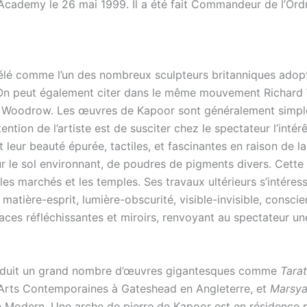
 Academy le 26 mai 1999
. Il a été fait Commandeur de l’Or
élé comme l’un des nombreux sculpteurs britanniques adop
e. On peut également citer dans le même mouvement Richar
ll Woodrow. Les œuvres de Kapoor sont généralement simp
tention de l’artiste est de susciter chez le spectateur l’inté
t leur beauté épurée, tactiles, et fascinantes en raison de l
ur le sol environnant, de poudres de pigments divers. Cette 
les marchés et les temples. Ses travaux ultérieurs s’intéres
l, matière-esprit, lumière-obscurité, visible-invisible, cons
aces réfléchissantes et miroirs, renvoyant au spectateur 
roduit un grand nombre d’œuvres gigantesques comme
Tara
s Arts Contemporaines à Gateshead en Angleterre, et
Marsya
ate Modern. Une arche de pierre de Kapoor est en résidence