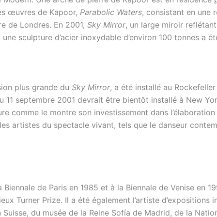
des œuvres de Kapoor,
Parabolic Waters
, consistant en une 
re de Londres. En 2001,
Sky Mirror
, un large miroir refléta
, une sculpture d’acier inoxydable d’environ
100 tonnes
a ét
rsion plus grande du
Sky Mirror
, a été installé au Rockefel
u 11 septembre 2001 devrait être bientôt installé à New Yor
itecture comme le montre son investissement dans l’élaborati
es artistes du spectacle vivant, tels que le danseur contem
 Biennale de Paris en 1985 et à la Biennale de Venise en 1
gieux Turner Prize. Il a été également l’artiste d’exposition
n Suisse, du musée de la Reine Sofía de Madrid, de la Nati