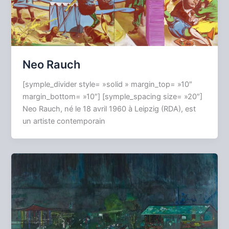
Neo Rauch
[symple_divider style= »solid » margin_top= »10″
margin_bottom= »10″] [symple_spacing size= »20″]
Neo Rauch, né le 18 avril 1960 à Leipzig (RDA), est
un artiste contemporain