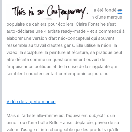
Aller
Claire Fontaine est une artiste collective qui a été fondé en
au
2004 et vit à Paris. Après avoir tiré son nom d’une marque
contenu
populaire de cahiers pour écoliers, Claire Fontaine s’est
auto-déclarée une « artiste ready-made » et a commencé à
élaborer une version d’art néo-conceptuel qui souvent
ressemble au travail d’autres gens. Elle utilise le néon, la
vidéo, la sculpture, la peinture et l’écriture, sa pratique peut
être décrite comme un questionnement ouvert de
l’impuissance politique et de la crise de la singularité qui
semblent caractériser l’art contemporain aujourd’hui.
Vidéo de la performance
Mais si l’artiste elle-même est l’équivalent subjectif d’un
urinoir ou d’une boîte Brillo – aussi déplacée, privée de sa
valeur d’usage et interchangeable que les produits qu’elle