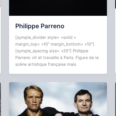
Philippe Parreno
[symple_divider style= »solid »
margin_top= »10″ margin_bottom= »10″]
[symple_spacing size= »20″] Philippe
Parreno vit et travaille à Paris. Figure de la
scène artistique française mais