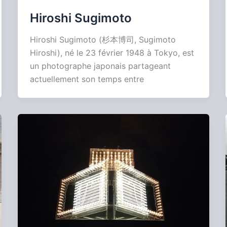
Hiroshi Sugimoto
Hiroshi Sugimoto (杉本博司, Sugimoto
Hiroshi), né le 23 février 1948 à Tokyo, est
un photographe japonais partageant
actuellement son temps entre