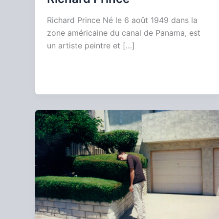
Richard Prince Né le 6 août 1949 dans la
zone américaine du canal de Panama, est
un artiste peintre et […]