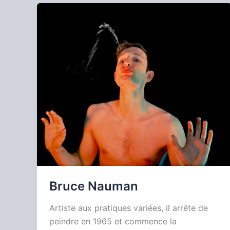
Bruce Nauman
Artiste aux pratiques variées, il arrête de
peindre en 1965 et commence la