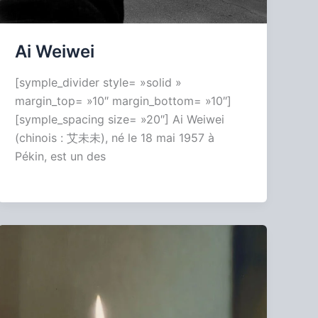
Ai Weiwei
[symple_divider style= »solid »
margin_top= »10″ margin_bottom= »10″]
[symple_spacing size= »20″] Ai Weiwei
(chinois : 艾未未), né le 18 mai 1957 à
Pékin, est un des