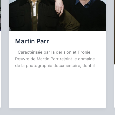
Martin Parr
Caractérisée par la dérision et l’ironie,
l’œuvre de Martin Parr rejoint le domaine
de la photographie documentaire, dont il