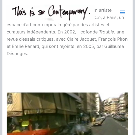
Aller
Boris Achour
, né à Marseille en 1966, est un artiste
au
français. Il est cofondateur, en 1999, de
Public
, à Paris, un
contenu
espace d’art contemporain géré par des artistes et
curateurs indépendants. En 2002, il cofonde
Trouble
, une
revue d’essais critiques, avec Claire Jacquet, François Piron
et Émilie Renard, qui sont rejoints, en 2005, par Guillaume
Désanges.