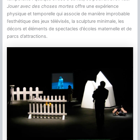
Jouer avec des choses mortes
offre une expérience
physique et temporelle qui associe de manière improbable
l’esthétique des jeux télévisés, la sculpture minimale, les
décors et éléments de spectacles d’écoles maternelle et de
parcs d’attractions.