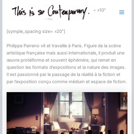
Aller
[symple_divider style= »solid » margin_top= »10″
au
margin_bottom= »10″]
contenu
[symple_spacing size= »20″]
Philippe Parreno vit et travaille à Paris. Figure de la scène
artistique française mais aussi internationale, il produit une
œuvre protéiforme et souvent éphémère, qui remet en
question les formats d’expositions et la nature des images.
Il est passionné par le passage de la réalité à la fiction et
par l’exposition conçu comme médium et espace de fiction.