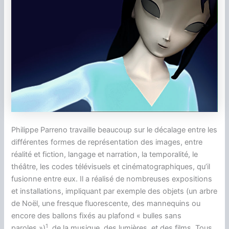
Philippe Parreno travaille beaucoup sur le décalage entre les
différentes formes de représentation des images, entre
réalité et fiction, langage et narration, la temporalité, le
théâtre, les codes télévisuels et cinématographiques, qu’il
fusionne entre eux. Il a réalisé de nombreuses expositions
et installations, impliquant par exemple des objets (un arbre
de Noël, une fresque fluorescente, des mannequins ou
encore des ballons fixés au plafond « bulles sans
1
paroles »)
, de la musique, des lumières, et des films. Tous