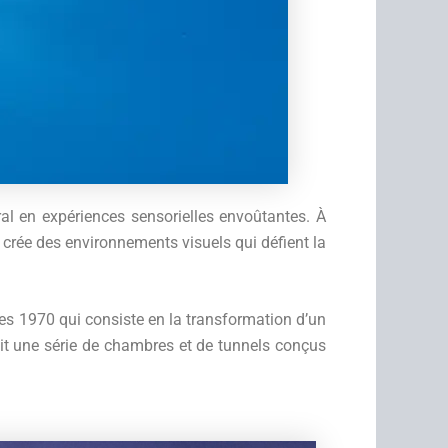
ral en expériences sensorielles envoûtantes. À
ell crée des environnements visuels qui défient la
ées 1970 qui consiste en la transformation d’un
ruit une série de chambres et de tunnels conçus