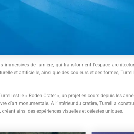
ons immersives de lumière, qui transforment l’espace architectu
turelle et artificielle, ainsi que des couleurs et des formes, Turr
rell est le « Roden Crater », un projet en cours depuis les ann
re d’art monumentale. À l’intérieur du cratère, Turrell a const
s, créant ainsi des expériences visuelles et célestes uniques.