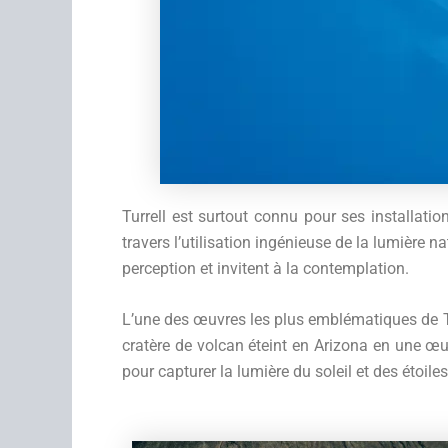
Turrell est surtout connu pour ses installati
travers l’utilisation ingénieuse de la lumière na
perception et invitent à la contemplation.
L’une des œuvres les plus emblématiques de Tur
cratère de volcan éteint en Arizona en une œuv
pour capturer la lumière du soleil et des étoile