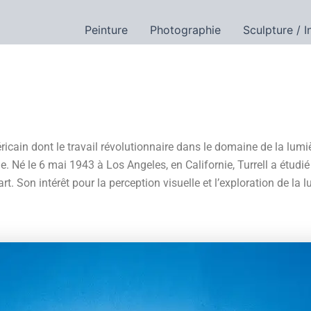
Peinture
Photographie
Sculpture / I
cain dont le travail révolutionnaire dans le domaine de la lumièr
e. Né le 6 mai 1943 à Los Angeles, en Californie, Turrell a étud
t. Son intérêt pour la perception visuelle et l’exploration de la l