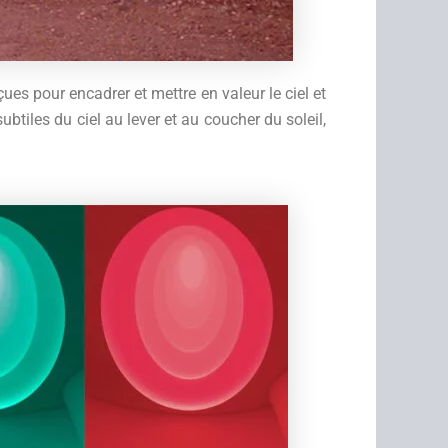
ues pour encadrer et mettre en valeur le ciel et
tiles du ciel au lever et au coucher du soleil,