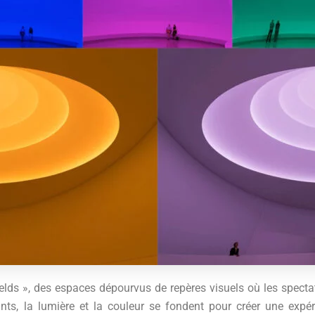
elds », des espaces dépourvus de repères visuels où les specta
nts, la lumière et la couleur se fondent pour créer une expé