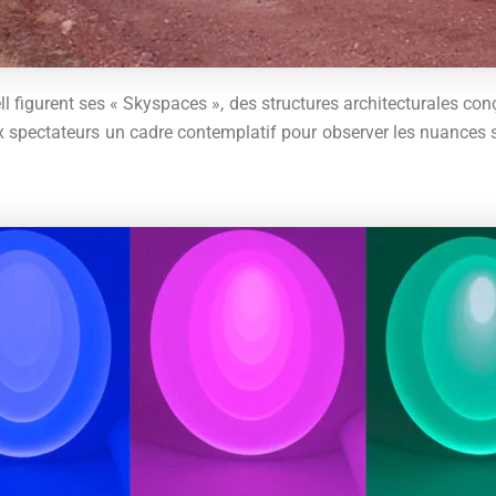
ll figurent ses « Skyspaces », des structures architecturales conç
spectateurs un cadre contemplatif pour observer les nuances sub