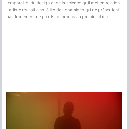
temporalité, du design et de la science qu’il met en relation.
L’artiste réussit ainsi à lier des domaines qui ne présentent
pas forcément de points communs au premier abord.