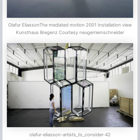
Olafur EliassonThe mediated motion 2001 Installation view
Kunsthaus Bregenz Courtesy neugerriemschneider
olafur-eliasson-artists_to_consider-42