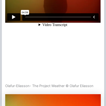
Olafur-Eliasson- The Project Weather © Olafur Eliasson