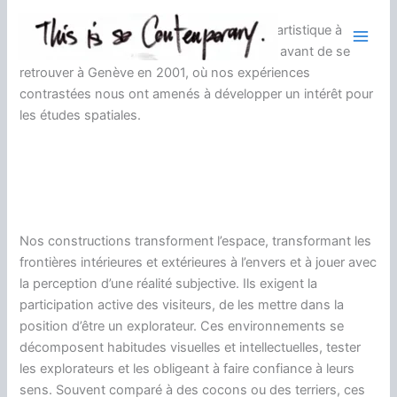
Aller
Nous avons tous deux
reçu
une éducation
artistique
à
au
l’étranger pour
un certain nombre d’
années
avant de se
contenu
retrouver
à Genève en
2001
,
où nos
expériences
contrastées
nous ont amenés à
développer un
intérêt pour
les études
spatiales
.
Nos
constructions
transforment
l’espace
, transformant
les
frontières
intérieures et extérieures
à l’envers et
à jouer avec
la perception
d’une réalité
subjective
.
Ils exigent
la
participation active des
visiteurs
,
de les mettre dans
la
position
d’être
un explorateur
.
Ces environnements
se
décomposent
habitudes visuelles
et intellectuelles
,
tester
les
explorateurs
et
les obligeant
à faire confiance à
leurs
sens
.
Souvent comparé à
des cocons ou des
terriers
,
ces